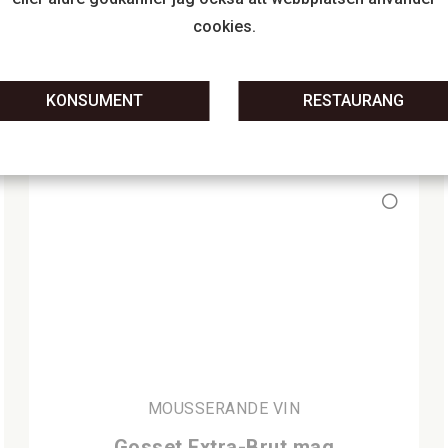
2012
cookies.
nr 5238101
750 ML
KONSUMENT
RESTAURANG
MOUSSERANDE VIN
Gosset Extra-Brut mag