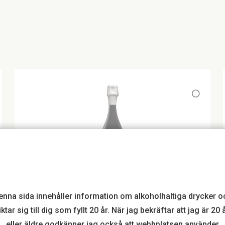
enna sida innehåller information om alkoholhaltiga drycker o
MOUSSERANDE VIN
iktar sig till dig som fyllt 20 år. När jag bekräftar att jag är 20 
Gosset Celebris Blanc de Blancs
eller äldre godkänner jag också att webbplatsen använder