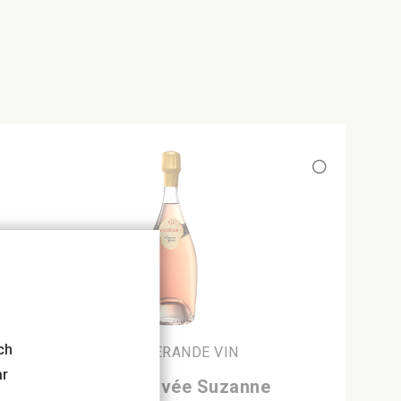
ch
MOUSSERANDE VIN
år
Gosset Cuvée Suzanne