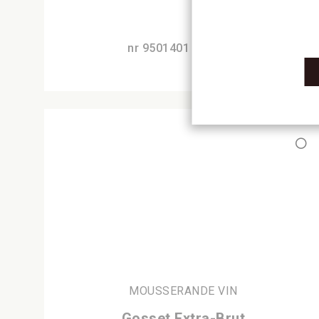
nr 9501401
750 ML
MOUSSERANDE VIN
Gosset Extra-Brut