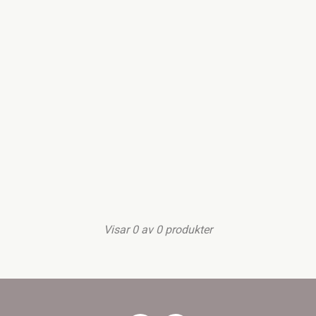
relativt hög ålder så använder man sig av biodynamiska
odlingsprinciper.
Visar
0
av
0
produkter