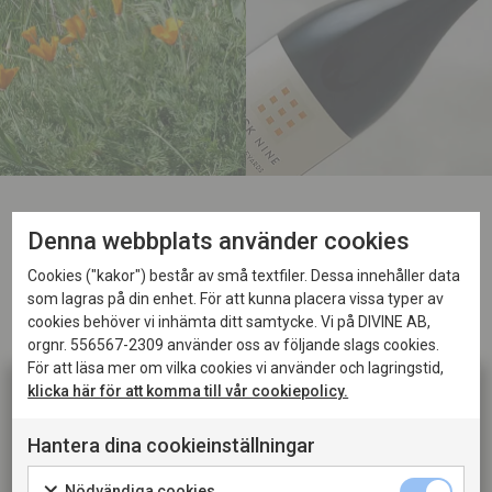
Denna webbplats använder cookies
Cookies ("kakor") består av små textfiler. Dessa innehåller data
som lagras på din enhet. För att kunna placera vissa typer av
Superb pinot noir
cookies behöver vi inhämta ditt samtycke. Vi på DIVINE AB,
orgnr. 556567-2309 använder oss av följande slags cookies.
producent!
För att läsa mer om vilka cookies vi använder och lagringstid,
klicka här för att komma till vår cookiepolicy.
Mike O´Connell var trött på livet som finanshaj i
Hantera dina cookieinställningar
Chicago och bestämde sig för att involvera sig i sin
livslånga passion istället, som råkade vara vin. Mike
Denna sida innehåller information om alkoholhaltiga
Nödvändiga cookies