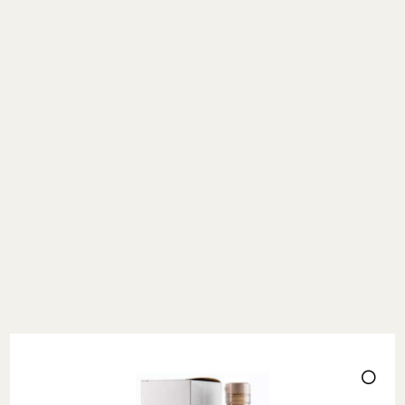
med egna fruktträdgårdar som ligger precis i närheten
av destilleriet och produktionsplatsen. Man använder
sig bl.a. av äppelsorter som Domaine, Bedan, Avrolles
och Frequin Rouge. Det är än idag ett familjeföretag.
Sedan den talangfulle ciderproducenten Edouard Le
Cain började arbeta hos familjen Brevoine har
produkterna fått än mer dynamik och stringens.