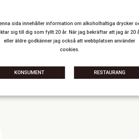
Cru Bourgeois Exceptionnel år
Médoc-karaktär med toner av sva
kryddor, kombinerat med eleganta
Bland Bordeauxkännare ses slo
enna sida innehåller information om alkoholhaltiga drycker o
rker på Médocs klassiska
prisvärda och intressanta “insi
iktar sig till dig som fyllt 20 år. När jag bekräftar att jag är 20 
non trivs särskilt väl och bidrar
eller äldre godkänner jag också att webbplatsen använder
al. Arbetet i vingården är
>> Läs mer här.
cookies.
vinifiering och individuell
KONSUMENT
RESTAURANG