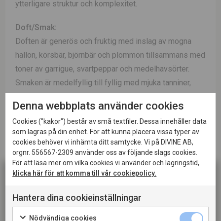
ytterligare struktur och komplexitet.
Doft/Smak:
Doften är generös och fruktig med inslag av mogna
hallon, körsbär, björnbär och plommon tillsammans med
toner av garrigue, svartpeppar och medelhavsörter.
Smaken är medelfyllig till fyllig med mjuka tanniner,
saftig mörk frukt och en välbalanserad syra. Nyanser
Denna webbplats använder cookies
av röda och mörka bär, lakrits och kryddor samspelar
Cookies ("kakor") består av små textfiler. Dessa innehåller data
med en diskret mineralitet som ger ett harmoniskt och
som lagras på din enhet. För att kunna placera vissa typer av
elegant avslut. Vinet kombinerar generös frukt med
cookies behöver vi inhämta ditt samtycke. Vi på DIVINE AB,
klassisk sydrhônsk kryddighet.
orgnr. 556567-2309 använder oss av följande slags cookies.
För att läsa mer om vilka cookies vi använder och lagringstid,
klicka här för att komma till vår cookiepolicy.
Passar till:
Vinet passar utmärkt till grillat kött, lamm, hamburgare,
Hantera dina cookieinställningar
kyckling, charkuterier och mustiga pastarätter. Det
Denna sida innehåller information om alkoholhaltiga
fungerar även mycket väl till pizza, grillade grönsaker
Nödvändiga cookies