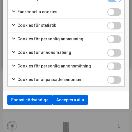
drycker och riktar sig till dig som fyllt 20 år. När jag
och lagrade hårdostar. Den fruktiga stilen och de mjuka
bekräftar att jag är 20 år eller äldre godkänner jag
Funktionella cookies
tanninerna gör det till ett mycket mångsidigt matvin
också att webbplatsen använder cookies.
som passar både till vardag och fest.
Cookies för statistik
KONSUMENT
Cookies för personlig anpassning
LADDA NER PRODUKTBLAD
RESTAURANG
Cookies för annonsmätning
LADDA NER PRESSBILD
Cookies för personlig annonsmätning
LÄS MER OM PRODUCENTEN
Cookies för anpassade annonser
Endast nödvändiga
Acceptera alla