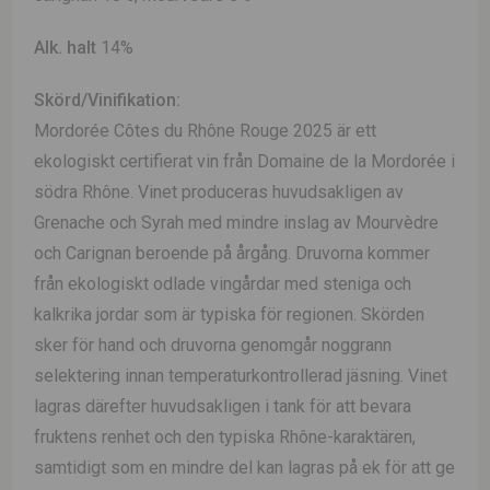
Alk. halt
14%
Skörd/Vinifikation:
Mordorée Côtes du Rhône Rouge 2025 är ett
ekologiskt certifierat vin från Domaine de la Mordorée i
södra Rhône. Vinet produceras huvudsakligen av
Grenache och Syrah med mindre inslag av Mourvèdre
och Carignan beroende på årgång. Druvorna kommer
från ekologiskt odlade vingårdar med steniga och
kalkrika jordar som är typiska för regionen. Skörden
sker för hand och druvorna genomgår noggrann
selektering innan temperaturkontrollerad jäsning. Vinet
lagras därefter huvudsakligen i tank för att bevara
fruktens renhet och den typiska Rhône-karaktären,
samtidigt som en mindre del kan lagras på ek för att ge