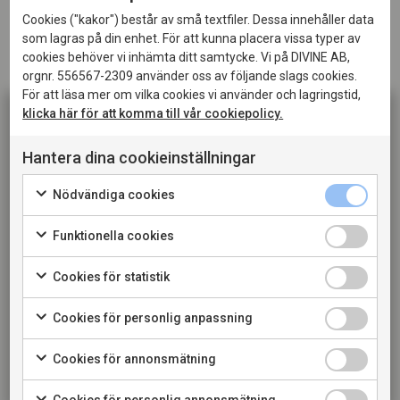
Cookies ("kakor") består av små textfiler. Dessa innehåller data
som lagras på din enhet. För att kunna placera vissa typer av
Passar til
l
Lätta rätter till exempelvis pasta med ljusa
cookies behöver vi inhämta ditt samtycke. Vi på DIVINE AB,
såser, sallader. Eller till fisk och grillat.
orgnr. 556567-2309 använder oss av följande slags cookies.
För att läsa mer om vilka cookies vi använder och lagringstid,
klicka här för att komma till vår cookiepolicy.
LADDA NER PRODUKTBLAD
Hantera dina cookieinställningar
LADDA NER PRESSBILD
Denna sida innehåller information om alkoholhaltiga
Nödvändiga cookies
drycker och riktar sig till dig som fyllt 20 år. När jag
LÄS MER OM PRODUCENTEN
bekräftar att jag är 20 år eller äldre godkänner jag
Funktionella cookies
också att webbplatsen använder cookies.
Cookies för statistik
KONSUMENT
Cookies för personlig anpassning
RESTAURANG
Cookies för annonsmätning
Cookies för personlig annonsmätning