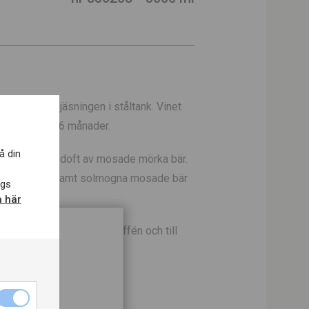
edan avsluta jäsningen i ståltank. Vinet
rikansk ek i 6 månader.
å din
öd färg. Stor doft av mosade mörka bär.
, med kryddor samt solmogna mosade bär
ags
a här
gkok och grillat. Bra till buffén och till