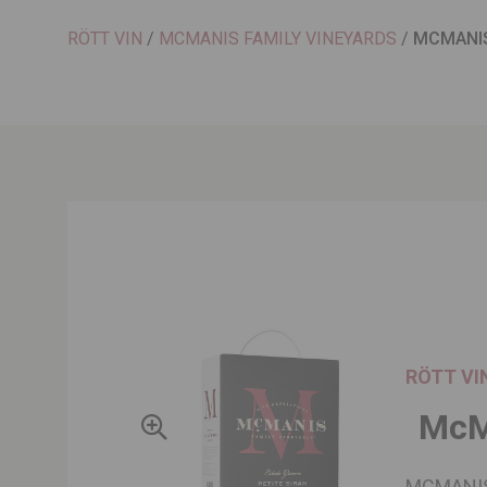
RÖTT VIN
/
MCMANIS FAMILY VINEYARDS
/
MCMANIS
RÖTT VI
McM
MCMANIS