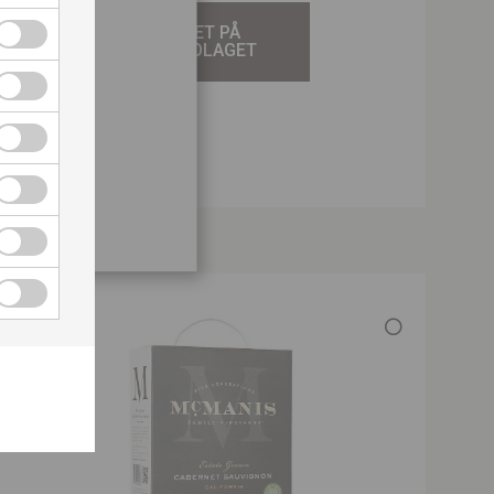
ch
TILL VINET PÅ
år
SYSTEMBOLAGET