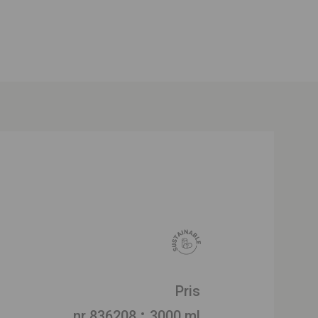
Pris
nr 836208
3000 ml