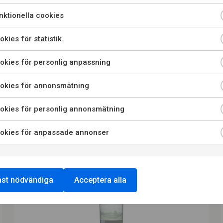
enna sida innehåller information om alkoholhaltiga drycker o
LADDA NER
LÄS MER OM
ktionella cookies
iktar sig till dig som fyllt 20 år. När jag bekräftar att jag är 20 
PRESSBILD
PRODUCENTEN
eller äldre godkänner jag också att webbplatsen använder
kies för statistik
cookies.
kies för personlig anpassning
KONSUMENT
RESTAURANG
okies för annonsmätning
okies för personlig annonsmätning
okies för anpassade annonser
st nödvändiga
Acceptera alla