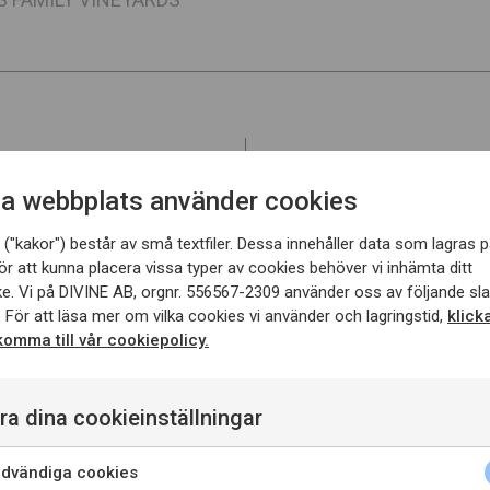
skalen i ca 8 dagar för att s
a webbplats använder cookies
har jäst med fransk och ame
("kakor") består av små textfiler. Dessa innehåller data som lagras p
Smakbeskrivning
fin mörkr
ör att kunna placera vissa typer av cookies behöver vi inhämta ditt
Vinet är mjukt men fylligt
e. Vi på DIVINE AB, orgnr. 556567-2309 använder oss av följande sl
med vanilj.
 För att läsa mer om vilka cookies vi använder och lagringstid,
klick
 komma till vår cookiepolicy.
Passar till
grytor, stekar, lån
 skördades under ca 30
kycklingrätter.
ber. Vinet har jäst med
ra dina cookieinställningar
dvändiga cookies