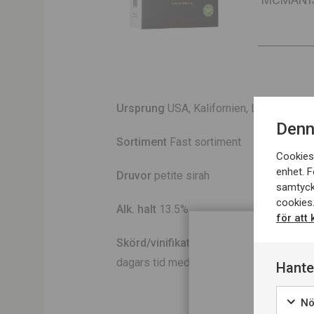
Ursprung
USA, Kalifornien, Lodi
Denn
Sortiment
Fast sortiment
Cookies 
enhet. F
Druvor
petite sirah
samtyck
cookies.
Alk. halt
13.5%
för att
Skörd/
vinifikation
druvor från Lodi som
dagars tid med början i slutet av septem
Hante
Nö