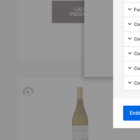
D
LADDA NER
Fun
r
PRODUKTBLAD
Coo
Coo
Co
Co
Co
Enda