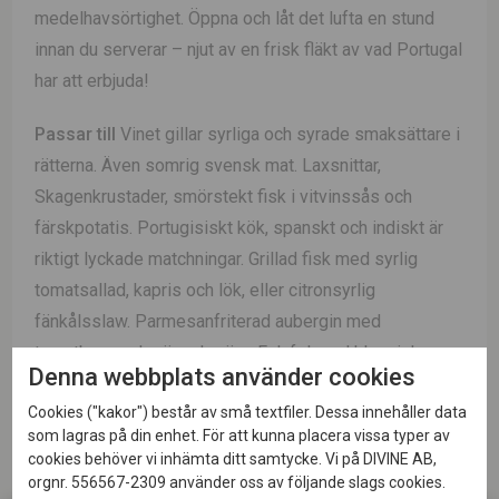
medelhavsörtighet. Öppna och låt det lufta en stund
innan du serverar – njut av en frisk fläkt av vad Portugal
har att erbjuda!
Passar till
Vinet gillar syrliga och syrade smaksättare i
rätterna. Även somrig svensk mat. Laxsnittar,
Skagenkrustader, smörstekt fisk i vitvinssås och
färskpotatis. Portugisiskt kök, spanskt och indiskt är
riktigt lyckade matchningar. Grillad fisk med syrlig
tomatsallad, kapris och lök, eller citronsyrlig
fänkålsslaw. Parmesanfriterad aubergin med
tomatbaserad grönsaksröra. Falafel med klassiska
Denna webbplats använder cookies
tillbehör och syrade grönsaker. Bjud som fördrink
Cookies ("kakor") består av små textfiler. Dessa innehåller data
tillsammans med Serranoskinka och Manchego-ost.
som lagras på din enhet. För att kunna placera vissa typer av
cookies behöver vi inhämta ditt samtycke. Vi på DIVINE AB,
Recepttips!
orgnr. 556567-2309 använder oss av följande slags cookies.