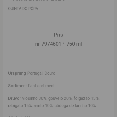
QUINTA DO PÔPA
Pris
nr 7974601
750 ml
Ursprung
Portugal, Douro
Sortiment
Fast sortiment
Druvor
viosinho 30%, gouveio 20%, folgazão 15%,
rabigato 15%, arinto 10%, côdega de larinho 10%