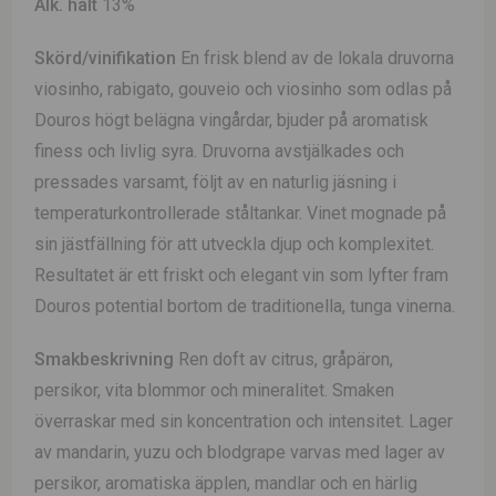
Alk. halt
13%
Skörd/vinifikation
En frisk blend av de lokala druvorna
viosinho, rabigato, gouveio och viosinho som odlas på
Douros högt belägna vingårdar, bjuder på aromatisk
finess och livlig syra. Druvorna avstjälkades och
pressades varsamt, följt av en naturlig jäsning i
temperaturkontrollerade ståltankar. Vinet mognade på
sin jästfällning för att utveckla djup och komplexitet.
Resultatet är ett friskt och elegant vin som lyfter fram
Douros potential bortom de traditionella, tunga vinerna.
Smakbeskrivning
Ren doft av citrus, gråpäron,
persikor, vita blommor och mineralitet. Smaken
överraskar med sin koncentration och intensitet. Lager
av mandarin, yuzu och blodgrape varvas med lager av
persikor, aromatiska äpplen, mandlar och en härlig