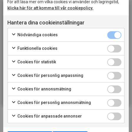
Krämig kycklinggryta med svamp och örtstekt gnocchi
För att läsa mer om vilka cookies vi använder och lagringstid,
klicka här för att komma till vår cookiepolicy.
– Nicke Toumela från
Vinsmart
tipsar.
Hantera dina cookieinställningar
>> Hitta receptet här.
Denna sida innehåller information om alkoholhaltiga
Nödvändiga cookies
Livets Goda
tipsar om Chèvresallad med rödbetor och
drycker och riktar sig till dig som fyllt 20 år. När jag
valnötter.
bekräftar att jag är 20 år eller äldre godkänner jag
Funktionella cookies
också att webbplatsen använder cookies.
>> Hitta receptet här.
Cookies för statistik
KONSUMENT
@matlagerskan
lagar en smörstekt torskrygg med
Cookies för personlig anpassning
halstrad citron och pak choi.
RESTAURANG
Cookies för annonsmätning
>> Hitta receptet här.
Cookies för personlig annonsmätning
LADDA NER PRODUKTBLAD
Cookies för anpassade annonser
LADDA NER PRESSBILD