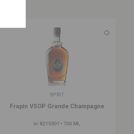
SPRIT
Frapin VSOP Grande Champagne
nr 8215301
700 ML