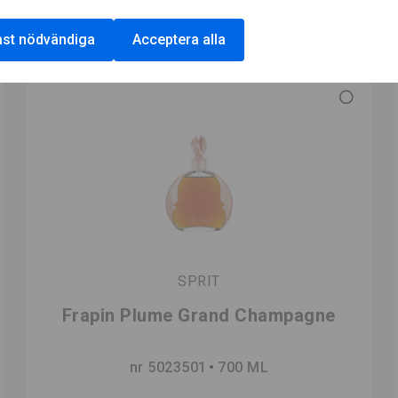
st nödvändiga
Acceptera alla
SPRIT
Frapin Plume Grand Champagne
nr 5023501
700 ML