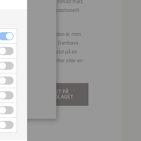
ch harmonisk med lager av torkad frukt,
t nötighet. Avslutet är exceptionellt
t XO njuts allra bäst som den är, men
d en droppe vatten för att framhäva
ch
kan. Den är ett elegant avslut på en
år
d en bit mörk choklad, nötter eller en
TILL VINET PÅ
SYSTEMBOLAGET