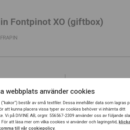
in Fontpinot XO (giftbox)
FRAPIN
ampagne
Smakbeskrivning
Château F
a webbplats använder cookies
höstlik, gyllene orange ton 
lagring i torra källare ger e
("kakor") består av små textfiler. Dessa innehåller data som lagras p
med lång intensitet. Aromer
ör att kunna placera vissa typer av cookies behöver vi inhämta ditt
torkad aprikos och fikon, ti
e. Vi på DIVINE AB, orgnr. 556567-2309 använder oss av följande sl
 För att läsa mer om vilka cookies vi använder och lagringstid,
klick
portvinsinslag, för att slutl
 i familjen föddes i
 komma till vår cookiepolicy.