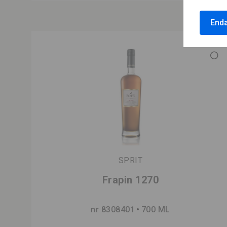
Enda
SPRIT
Frapin 1270
nr 8308401
700 ML