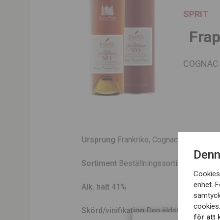
SPRIT
Frap
COGNAC 
Ursprung
Frankrike, Cognac, Grand Ch
Denn
Sortiment
Beställningssortiment
Cookies 
enhet. F
Alk. halt
41%
samtyck
cookies.
Skörd/vinifikation
Den äldsta medlemmen
för att