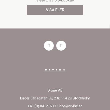
Visar
3
av
5
produkter
VISA FLER
Divine AB
Birger Jarlsgatan 58, 2 tr. 114 29 Stockholm
+46 (0) 84121630
•
info@divine.se