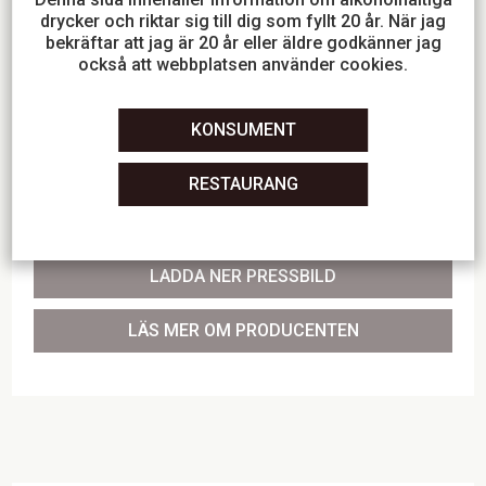
självskriven till Panettone när man vill ha en italiensk
drycker och riktar sig till dig som fyllt 20 år. När jag
julkänsla. Fräscha krämiga ostkakor. Vill du göra det
bekräftar att jag är 20 år eller äldre godkänner jag
enkelt för dig servera det till jordgubbar med grädde
också att webbplatsen använder cookies.
och glass. Desserternas drottning, färska bärens och
frukternas prinssessa, kung att göra drinkar på och alla
KONSUMENT
ciderälskarnas prins!
RESTAURANG
LADDA NER PRODUKTBLAD
LADDA NER PRESSBILD
LÄS MER OM PRODUCENTEN