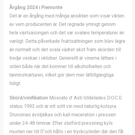
Årgång 2024 i Piemonte
Det är en årgång med många ansikten som visar vikten
av vem producenten är. Det regnade ymnigt genom
hela växtsäsongen och det var svalare temperaturer än
vanligt. Detta påverkade fruktsättningen som blev lägre
än normalt och det svala vädret sköt fram skörden till
tredje veckan i oktober. Generellt är vinerna lättare i
stilen både när det kommer till alkoholhalten och
tanninstrukturen, vilket gör dem mer lättillgängliga
tidigt.
Skörd/vinifikation
Moscato d’ Asti tilldelades D.O.C.G
status 1993 och är ett sött vin med naturlig kolsyra.
Druvornas avstjälkas och kall maceration i pressen
under 24-48 timmar. Efter slutförd pressning kyls
musten ner till 0˚och hålls i en tryckcylinder där den får