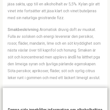
jäsa sakta, upp till en alkoholhalt av 5,5%. Kylan gör att
vinet inte fortsätter att jäsa klart och vinet buteljeras
med sin naturliga gnistrande fizz.
Smakbeskrivning
Aromatisk druvig doft av muskat.
Fulla av solsken och energi levererar den persikor,
rosor, fläder, mandarin, lime och en söt kryddighet som
nästa växlar över till kaprifol och honung. Smaken är
söt och koncentrerad men upplevs ändå ha lätthet pga
den limeiga syran och ljuvliga pärlande egenskapen.
Söta persikor, aprikoser, fläder, söt och syrlig citrus
leker runt i gommen och med ett läckert limeigt avslut.
Passar till
Kanske det mest användbara dessertvinet!
Lättar upp chokladdesserter, matchar glass och sorbet
perfekt, underbart till tårtor, frukt och bärpajer,
Denna sida innehåller information om alkoholhaltiga