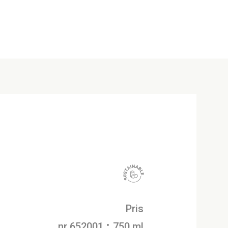
Pris
nr 652001
750 ml