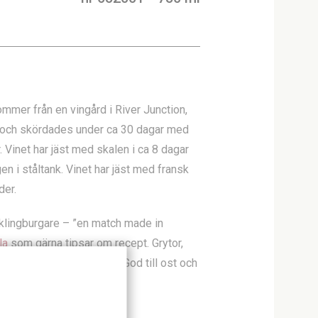
mmer från en vingård i River Junction,
n och skördades under ca 30 dagar med
. Vinet har jäst med skalen i ca 8 dagar
en i ståltank. Vinet har jäst med fransk
der.
kycklingburgare – ”en match made in
la
som gärna tipsar om recept. Grytor,
Inget blygt och finlemmat. God till ost och
n som ger avtryck!
da