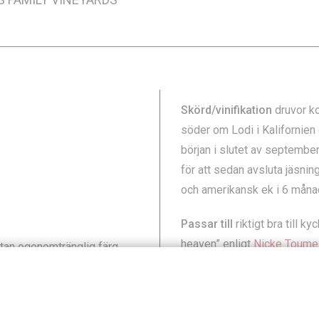
Skörd/vinifikation
druvor ko
söder om Lodi i Kalifornie
början i slutet av september
för att sedan avsluta jäsning
och amerikansk ek i 6 måna
Passar till
riktigt bra till 
heaven” enligt
Nicke Toume
tan ogenomtränglig färg.
stekar, långkok och grillat. 
ade toner av mocca och len
när man vill ha ett fylligt vi
nninstruktur och är packat
ostade toner fram.
Recepttips från Livets Go