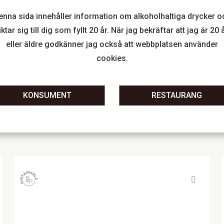
>> Ragú alla Bolognese
enna sida innehåller information om alkoholhaltiga drycker o
iktar sig till dig som fyllt 20 år. När jag bekräftar att jag är 20 
eller äldre godkänner jag också att webbplatsen använder
LADDA NER
LÄS MER OM
PRESSBILD
PRODUCENTEN
cookies.
KONSUMENT
RESTAURANG