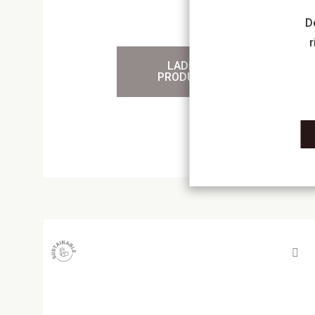
D
r
LADDA NER
PRODUKTBLAD