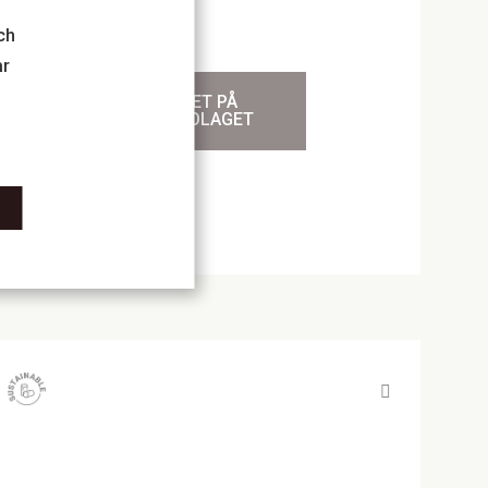
ch
år
TILL VINET PÅ
SYSTEMBOLAGET