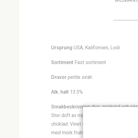
Ursprung
USA, Kalifornien, Lodi
Sortiment
Fast sortiment
Druvor
petite sirah
Alk. halt
13.5%
Smakbeskrivning
djup, mörkröd och näs
Stor doft av mjuka, mörka bär samt rost
choklad. Vinet är fylligt med en stabil ta
med mörk frukt. I avslutningen kommer r