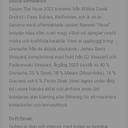
Skörd/Vinifikation:
Saxum The Hexe 2022 kommer från Willow Creek
District i Paso Robles, Kalifornien, och är en av
Saxums mest eftertraktade cuvéer. Namnet ”Hexe”
betyder häxa eller svart magi, vilket väl speglar vinets
mörka och kraftfulla karaktär. Vinet är uppbyggt kring
Grenache från de äldsta stockarna i James Berry
Vineyard, kompletterat med frukt från G2 Vineyard och
Paderewski Vineyard. Årgång 2022 består av 40 %
Grenache, 20 % Syrah, 18 % Mataro (Mourvèdre), 16 %
Graciano och 6 % Petite Sirah. Vinet lagras under lång
tid i stora franska ekfat och amforor innan det
buteljeras utan klarning eller filtrering för att maximera
komplexitet och terroiruttryck.
Doft/Smak:
Doften är djup och intensiv med inslag av björnbär,