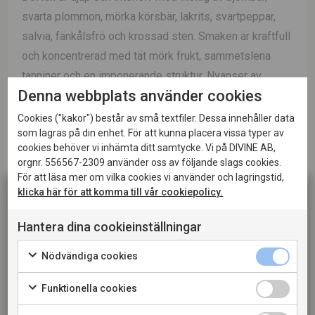
svarta plommon, mörka körsbär, lakrits, svartpeppar,
salvia, fänkålsfrö och krossad sten. Smaken är kraftfull
och koncentrerad med tät mörk frukt, sammetslena
tanniner och en imponerande struktur. Nyanser av
Denna webbplats använder cookies
blåbär, kakao, örter, grafit och kryddor samsas med en
kalkig mineralitet som ger balans och energi. Trots sin
Cookies ("kakor") består av små textfiler. Dessa innehåller data
som lagras på din enhet. För att kunna placera vissa typer av
rikedom upplevs vinet harmoniskt och elegant, med ett
cookies behöver vi inhämta ditt samtycke. Vi på DIVINE AB,
mycket långt och komplext avslut.
orgnr. 556567-2309 använder oss av följande slags cookies.
För att läsa mer om vilka cookies vi använder och lagringstid,
Passar till:
klicka här för att komma till vår cookiepolicy.
Vinet passar utmärkt till grillad ribeye, entrecôte,
Hantera dina cookieinställningar
lammracks, vilt, vildsvin, oxkind, långkok och andra
kraftfulla kötträtter. Det är även en utmärkt partner till
Denna sida innehåller information om alkoholhaltiga
Nödvändiga cookies
drycker och riktar sig till dig som fyllt 20 år. När jag
tryffel, grillade svamprätter och lagrade hårdostar. Den
bekräftar att jag är 20 år eller äldre godkänner jag
stora koncentrationen och strukturen gör att vinet gärna
Funktionella cookies
också att webbplatsen använder cookies.
får stå i centrum vid en gastronomisk måltid eller