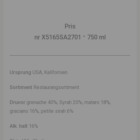
Pris
nr X5165SA2701
750 ml
Ursprung
USA, Kalifornien
Sortiment
Restaurangsortiment
Druvor
grenache 40%, Syrah 20%, mataro 18%,
graciano 16%, petite sirah 6%
Alk. halt
16%