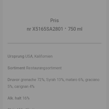
Pris
nr X5165SA2801
750 ml
Ursprung
USA, Kalifornien
Sortiment
Restaurangsortiment
Druvor
grenache 72%, Syrah 13%, mataro 6%, graciano
5%, carignan 4%
Alk. halt
16%