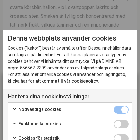
svarta körsbär, hallon, viol, svartpeppar, lakrits och
krossad sten. Smaken är fyllig och koncentrerad med
tät mörk frukt, silkiga tanniner och en imponerande
balans mellan kraft och elegans. Nyanser av plommon,
Denna webbplats använder cookies
blåbär, örter, kakao och kryddor samsas med en kalkig
Cookies ("kakor") består av små textfiler. Dessa innehåller data
mineralitet och livlig syra som ger energi och precision.
som lagras på din enhet. För att kunna placera vissa typer av
Avslutet är mycket långt, nyanserat och elegant med
cookies behöver vi inhämta ditt samtycke. Vi på DIVINE AB,
orgnr. 556567-2309 använder oss av följande slags cookies.
stor lagringspotential.
För att läsa mer om vilka cookies vi använder och lagringstid,
klicka här för att komma till vår cookiepolicy.
Passar till:
Vinet passar utmärkt till grillad entrecôte, ribeye, lamm,
Hantera dina cookieinställningar
vilt, vildsvin och långkok på nöt. Det fungerar även
Denna sida innehåller information om alkoholhaltiga
Nödvändiga cookies
mycket väl till tryffelrätter, svampbaserade rätter,
drycker och riktar sig till dig som fyllt 20 år. När jag
grillade grönsaker och lagrade hårdostar. Den stora
bekräftar att jag är 20 år eller äldre godkänner jag
Funktionella cookies
också att webbplatsen använder cookies.
koncentrationen och strukturen gör vinet till en idealisk
partner till kraftfull gastronomi och festmåltider.
Cookies för statistik