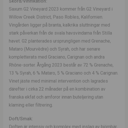
Skörd/Vinifikation:
Saxum G2 Vineyard 2023 kommer från G2 Vineyard i
Willow Creek District, Paso Robles, Kalifornien.
Vingården ligger på branta, kalkrika sluttningar med
stark påverkan från de svala havsvindarna från Stilla
havet. G2 planterades ursprungligen med Grenache,
Mataro (Mourvèdre) och Syrah, och har senare
kompletterats med Graciano, Carignan och andra
Rhône-sorter. Årgång 2023 består av 72 % Grenache,
13 % Syrah, 6 % Mataro, 5 % Graciano och 4 % Carignan.
Vinet jäste med minimal intervention och lagrades
därefter i cirka 22 månader på en kombination av
franska ekfat och amforor innan buteljering utan
klarning eller filtrering.
Doft/Smak:
Doften är intensiv och komplex med inslag av björnbär,