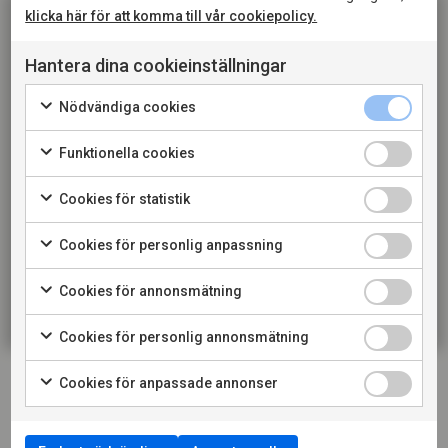
klicka här för att komma till vår cookiepolicy.
LADDA NER PRESSBILD
Hantera dina cookieinställningar
LÄS MER OM PRODUCENTEN
Denna sida innehåller information om alkoholhaltiga
Nödvändiga cookies
drycker och riktar sig till dig som fyllt 20 år. När jag
bekräftar att jag är 20 år eller äldre godkänner jag
Funktionella cookies
också att webbplatsen använder cookies.
Cookies för statistik
KONSUMENT
Cookies för personlig anpassning
RESTAURANG
Cookies för annonsmätning
Cookies för personlig annonsmätning
Cookies för anpassade annonser