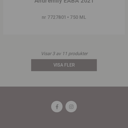
Andremily EABA 2021
nr 7727801
750 ML
Visar
3
av
11
produkter
VISA FLER