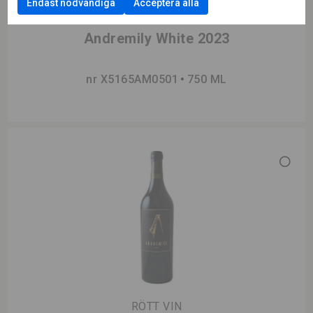
Endast nödvändiga
Acceptera alla
VITT VIN
Andremily White 2023
nr X5165AM0501
750 ML
RÖTT VIN